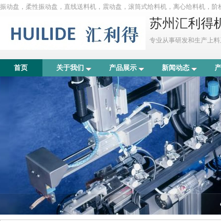
振动盘，柔性振动盘，直线送料机，震动盘，滚筒式给料机，离心给料机，阶
平台,视觉检测系统，惯性盘,灌装机，旋盖机，贴标机，理瓶机
苏州汇利得
专业从事研发和生产上料
首页
关于我们
产品展示
新闻动态