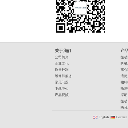
关于我们
产
公司简介
振动
企业文化
阶梯
质量控制
离心
维修和服务
滚筒
常见问题
物料
下载中心
输送
产品视频
振动
振动
隔音
振动
English
German
控制
直线