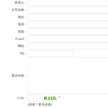
联系人：
公司名称：
地址：
电话：
传真：
E-mail：
网站：
QQ：
留言内容：
*
Code：
(所有
*
星号必填)