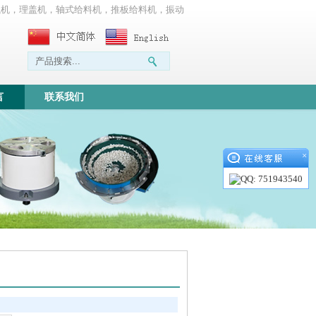
瓶机，理盖机，轴式给料机，推板给料机，振动
言
联系我们
×