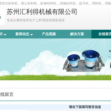
滚筒式给料机，离心给料机，阶梯给料机，间隔给料机，提升机，理料机，理
，贴标机，理瓶机
苏州汇利得机械有限公司
专业从事研发和生产上料系统和灌装系统
示
新闻动态
产品视频
解决方案
在线留
在线留言
请在下面填写留言信息