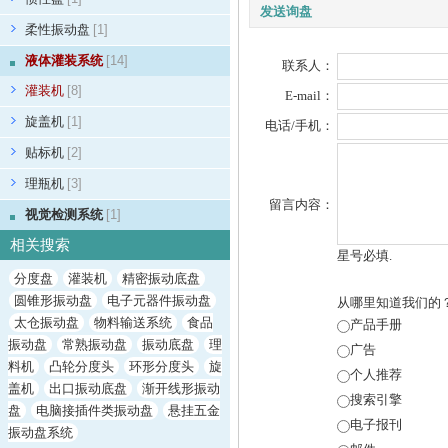
发送询盘
柔性振动盘
[1]
液体灌装系统
[14]
联系人：
灌装机
[8]
E-mail：
旋盖机
[1]
电话/手机：
贴标机
[2]
理瓶机
[3]
留言内容：
视觉检测系统
[1]
相关搜索
星号必填.
分度盘
灌装机
精密振动底盘
圆锥形振动盘
电子元器件振动盘
从哪里知道我们的
太仓振动盘
物料输送系统
食品
产品手册
振动盘
常熟振动盘
振动底盘
理
广告
料机
凸轮分度头
环形分度头
旋
个人推荐
盖机
出口振动底盘
渐开线形振动
搜索引擎
盘
电脑接插件类振动盘
悬挂五金
电子报刊
振动盘系统