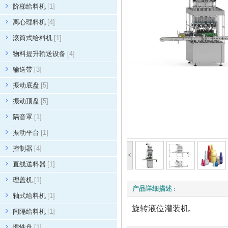
阶梯给料机
[1]
离心理料机
[4]
滚筒式给料机
[1]
物料提升输送设备
[4]
输送带
[3]
振动底盘
[5]
振动顶盘
[5]
隔音罩
[1]
振动平台
[1]
控制器
[4]
<
直线送料器
[1]
理盖机
[1]
产品详细描述 :
轴式给料机
[1]
旋转液位灌装机.
间隔给料机
[1]
惯性盘
[1]