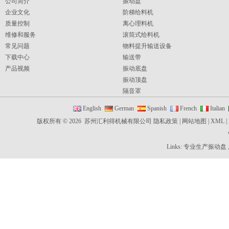
公司简介
振动盘
企业文化
阶梯给料机
质量控制
离心理料机
维修和服务
滚筒式给料机
常见问题
物料提升输送设备
下载中心
输送带
产品视频
振动底盘
振动顶盘
隔音罩
振动平台
English
German
Spanish
French
Italian
控制器
版权所有 © 2026 苏州汇利得机械有限公司
隐私政策
|
网站地图
|
XML
|
直线送料器
理盖机
Links:
专业生产振动盘
轴式给料机
间隔给料机
惯性盘
柔性振动盘
灌装机
旋盖机
贴标机
理瓶机